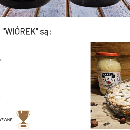
 "WIÓREK" są:
DZONE