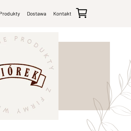
Produkty
Dostawa
Kontakt
Kompoty i przetwory owocowe
Soki
Konfitury, dżemy i powidła
Syropy
Sałatki i warzywa
Pasty warzywne
Zestawy
Sosy, chrzany i inne dodatki
Pakowanie