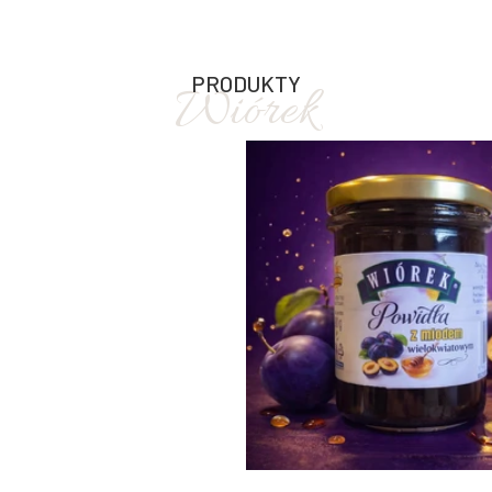
PRODUKTY
Wiórek