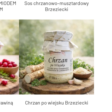
MIODEM
Sos chrzanowo–musztardowy
M
Brzeziecki
rawiną
Chrzan po wiejsku Brzeziecki