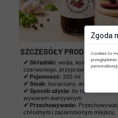
Zgoda n
SZCZEGÓŁY PRODUKTU:
Cookies to m
przeglądania 
✔ Składniki:
woda, koncentrat soku
personalizacji
czerwonego, przyprawy
✔ Pojemność:
200 ml
✔ Smak:
buraczany, wyrazisty
✔ Sposób użycia:
do rozcieńczenia 
wywarem warzywnym
✔ Przechowywanie:
Przechowywać
chłodnym i zaciemnionym miejscu. 