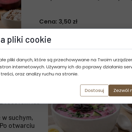
Cena: 3,50 zł
Dosta
a pliki cookie
ałe pliki danych, które są przechowywane na Twoim urządze
stron internetowych. Używamy ich do poprawy działania serw
 z buraka
 treści, oraz analizy ruchu na stronie.
Dostosuj
Zezwól 
z rosołem lub
 w suchym,
Po otwarciu