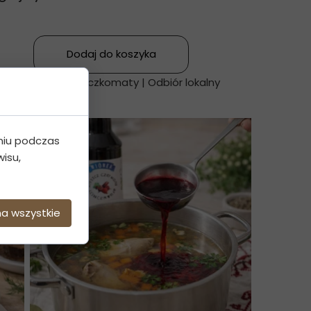
Dodaj do koszyka
wa kurierska | Paczkomaty | Odbiór lokalny
niu podczas
isu,
na wszystkie