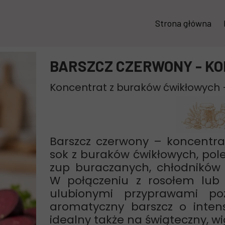
Strona główna
BARSZCZ CZERWONY - K
Koncentrat z buraków ćwikłowych 
Barszcz czerwony – koncentra
sok z buraków ćwikłowych, pol
zup buraczanych, chłodników 
W połączeniu z rosołem lu
ulubionymi przyprawami po
aromatyczny barszcz o inte
idealny także na świąteczny, wigi