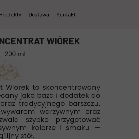
Produkty
Dostawa
Kontakt
Kompoty i przetwory owocowe
ONCENTRAT WIÓREK
Soki
– 200 ml
Konfitury, dżemy i powidła
Syropy
Sałatki i warzywa
t Wiorek to skoncentrowany
ecany jako baza i dodatek do
Pasty warzywne
oraz tradycyjnego barszczu.
Zestawy
b wywarem warzywnym oraz
zwala szybko przygotować
Sosy, chrzany i inne dodatki
nsywnym kolorze i smaku —
lijny stół.
Pakowanie