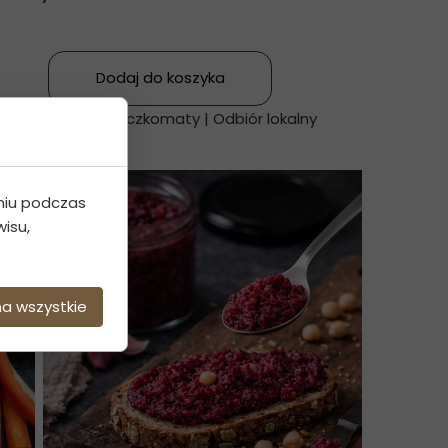
Dodaj do koszyka
wa kurierska | Paczkomaty | Odbiór lokalny
niu podczas
isu,
na wszystkie