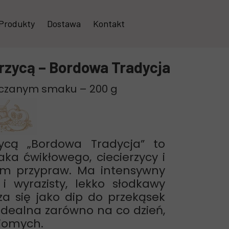
Produkty
Dostawa
Kontakt
Kompoty i przetwory owocowe
rzycą – Bordowa Tradycja
Soki
aczanym smaku – 200 g
Konfitury, dżemy i powidła
Syropy
Sałatki i warzywa
ycą „Bordowa Tradycja” to
a ćwikłowego, ciecierzycy i
Pasty warzywne
em przypraw. Ma intensywny
Zestawy
i wyrazisty, lekko słodkawy
a się jako dip do przekąsek
Sosy, chrzany i inne dodatki
idealna zarówno na co dzień,
ajomych.
Pakowanie