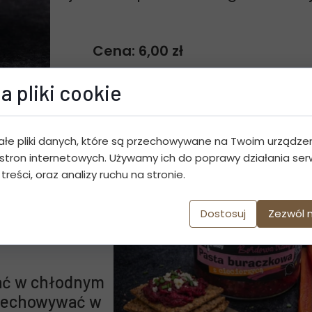
Cena: 6,00 zł
Dosta
a pliki cookie
ałe pliki danych, które są przechowywane na Twoim urządze
stron internetowych. Używamy ich do poprawy działania serw
, ciecierzyca
 treści, oraz analizy ruchu na stronie.
anka przypraw
Dostosuj
Zezwól 
y,
n
ć w chłodnym
rzechowywać w