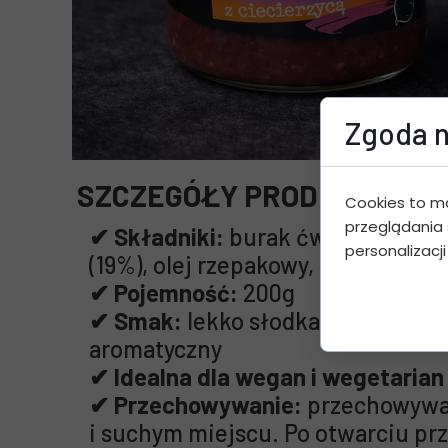
Zgoda n
SZCZEGÓŁY PRODUKTU:
Cookies to m
przeglądania 
✔ Składniki:
burak ćwikłowy (76%)
personalizacji
(19%), olej rzepakowy, sól, miesz
✔ Pojemność:
200g
✔ Smak:
lekko słodkawy, warzywn
aromatyczny
✔ Idealna dla wegan i wegetaria
✔ Przechowywanie:
przechowywa
i suchym miejscu. Po otwarciu p