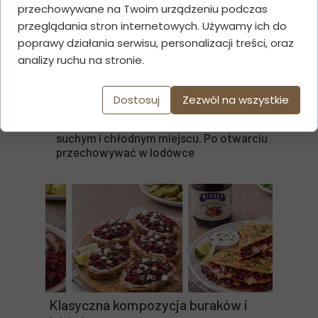
przechowywane na Twoim urządzeniu podczas
SZCZEGÓŁY PRODUKTU:
przeglądania stron internetowych. Używamy ich do
✔ Składniki:
buraki (80%), jabłka (10%),
poprawy działania serwisu, personalizacji treści, oraz
woda, cukier, ocet spirytusowy, sól
analizy ruchu na stronie.
✔ Pojemność:
480g
✔ Smak:
wyrazisty, lekko słodko-
kwaśny
Dostosuj
Zezwól na wszystkie
✔ Bez:
konserwantów
✔ Przechowywanie:
przechowywać w
suchym i chłodnym miejscu. Po otwarciu
przechowywać w lodówce
Klasyczna kompozycja buraków i