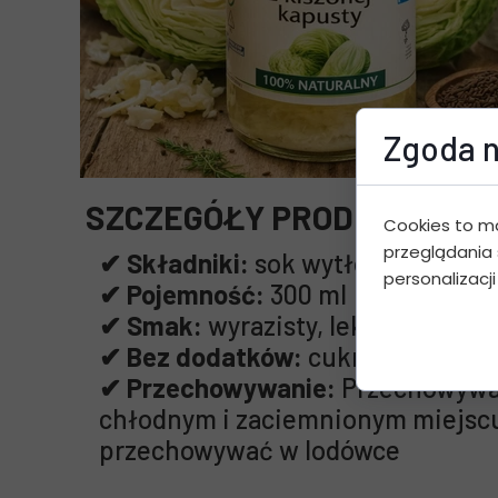
Zgoda n
SZCZEGÓŁY PRODUKTU:
Cookies to m
przeglądania 
✔ Składniki:
sok wytłoczony z ki
personalizacji
✔ Pojemność:
300 ml
✔ Smak:
wyrazisty, lekko kwasko
✔ Bez dodatków:
cukru, wody, po
✔ Przechowywanie:
Przechowywa
chłodnym i zaciemnionym miejscu
przechowywać w lodówce