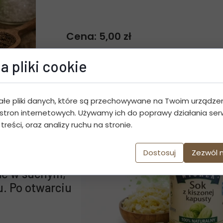
Cena: 5,00 zł
Dosta
a pliki cookie
ałe pliki danych, które są przechowywane na Twoim urządze
stron internetowych. Używamy ich do poprawy działania serw
szonej kapusty
 treści, oraz analizy ruchu na stronie.
wy
Dostosuj
Zezwól 
lepszaczy
ć w suchym,
. Po otwarciu