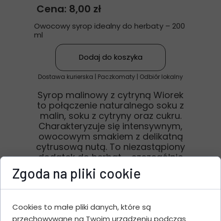
Cena: 8,00 zł
Owocowy syrop idealny do herbaty – 200
ml
Dodaj do koszyka
Dostawa kurierska | Paczkomaty | Odbiór lokalny
Syrop malinowy z cytryną Wiorek
to połączenie naturalnego soku z
malin, soku z cytryny oraz cukru.
Charakteryzuje się intensywnym,
owocowym smakiem z delikatną
cytrusową nutą. To niezastąpiony
dodatek do herbat – szczególnie
w jesienno-zimowe dni oraz w
Zgoda na pliki cookie
okresie przeziębień. Doskonale
sprawdzi się również jako napój
po rozcieńczeniu z wodą oraz jako
Cookies to małe pliki danych, które są
składnik deserów i innych
napojów.
przechowywane na Twoim urządzeniu podczas