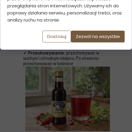
przeglądania stron internetowych. Używamy ich do
SZCZEGÓŁY PRODUKTU:
poprawy działania serwisu, personalizacji treści, oraz
✔ Składniki:
cukier, naturalny sok z malin
analizy ruchu na stronie.
(33%), sok z cytryny, kwas cytrynowy
✔
Pojemność:
200 ml
✔
Smak:
intensywnie malinowy, lekko
Dostosuj
Zezwól na wszystkie
cytrusowy
✔
Bez barwników, aromatów i syropu
glukozowo-fruktozowego
✔
Przechowywanie:
przechowywać w
suchym i chłodnym miejscu. Po otwarciu
przechowywać w lodówce