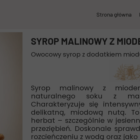
Strona główna
SYROP MALINOWY Z MIOD
Owocowy syrop z dodatkiem miod
Syrop malinowy z miode
naturalnego soku z mal
Charakteryzuje się intens
delikatną, miodową nutą. To
herbat – szczególnie w jesien
przeziębień. Doskonale sprawd
rozcieńczeniu z wodą oraz jako