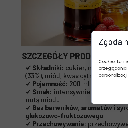
Zgoda n
SZCZEGÓŁY PRODUKTU:
Cookies to m
✔ Składniki:
cukier, naturalny sok
przeglądania 
(33%), miód, kwas cytrynowy
personalizacji
✔
Pojemność:
200 ml
✔
Smak:
intensywnie malinowy z 
nutą miodu
✔
Bez barwników, aromatów i syr
glukozowo-fruktozowego
✔
Przechowywanie:
przechowywa