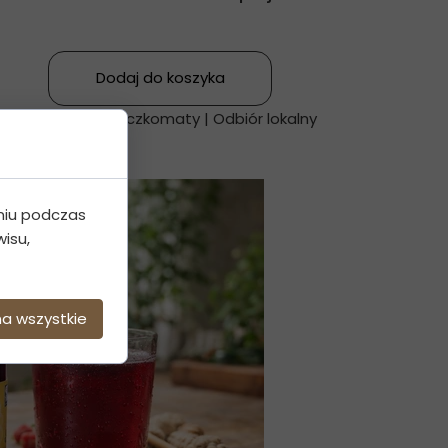
Dodaj do koszyka
wa kurierska | Paczkomaty | Odbiór lokalny
niu podczas
isu,
na wszystkie