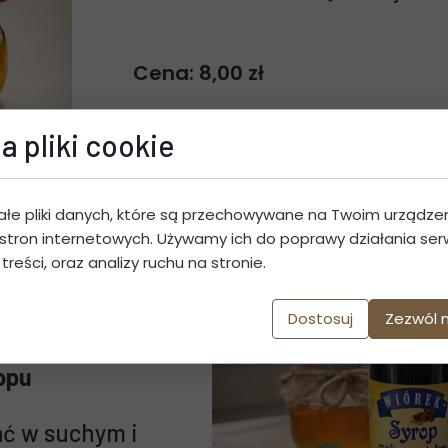
Cena: 8,00 zł
Dosta
a pliki cookie
ałe pliki danych, które są przechowywane na Twoim urządze
 z malin
stron internetowych. Używamy ich do poprawy działania serw
 treści, oraz analizy ruchu na stronie.
delikatną
Dostosuj
Zezwól 
opu
ć w suchym i