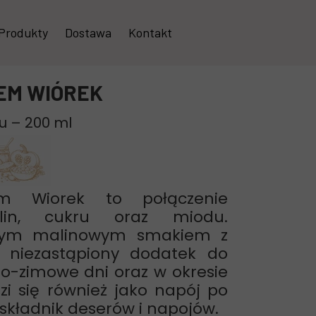
Produkty
Dostawa
Kontakt
Kompoty i przetwory owocowe
EM WIÓREK
Soki
u – 200 ml
Konfitury, dżemy i powidła
Syropy
Sałatki i warzywa
m Wiorek to połączenie
in, cukru oraz miodu.
Pasty warzywne
ywnym malinowym smakiem z
Zestawy
 niezastąpiony dodatek do
no-zimowe dni oraz w okresie
Sosy, chrzany i inne dodatki
zi się również jako napój po
 składnik deserów i napojów.
Pakowanie