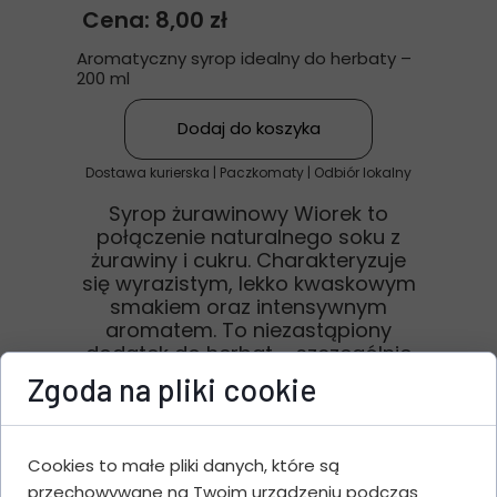
Cena: 8,00 zł
Aromatyczny syrop idealny do herbaty –
200 ml
Dodaj do koszyka
Dostawa kurierska | Paczkomaty | Odbiór lokalny
Syrop żurawinowy Wiorek to
połączenie naturalnego soku z
żurawiny i cukru. Charakteryzuje
się wyrazistym, lekko kwaskowym
smakiem oraz intensywnym
aromatem. To niezastąpiony
dodatek do herbat – szczególnie
w jesienno-zimowe dni oraz w
Zgoda na pliki cookie
okresie przeziębień. Doskonale
sprawdzi się również jako napój
po rozcieńczeniu z wodą oraz jako
Cookies to małe pliki danych, które są
składnik deserów i napojów.
przechowywane na Twoim urządzeniu podczas