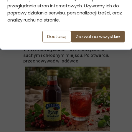
przeglądania stron internetowych. Używamy ich do
SZCZEGÓŁY PRODUKTU:
poprawy działania serwisu, personalizacji treści, oraz
✔ Składniki:
cukier, naturalny sok z
analizy ruchu na stronie.
żurawiny (33%), kwas cytrynowy
✔
Pojemność:
200 ml
✔
Smak:
aromatyczny, lekko kwaskowy
Dostosuj
Zezwól na wszystkie
✔
Bez barwników, aromatów i syropu
glukozowo-fruktozowego
✔
Przechowywanie:
przechowywać w
suchym i chłodnym miejscu. Po otwarciu
przechowywać w lodówce