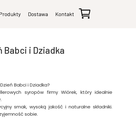
Produkty
Dostawa
Kontakt
Kompoty i przetwory owocowe
Soki
Babci i Dziadka
Konfitury, dżemy i powidła
Syropy
Sałatki i warzywa
Dzień Babci i Dziadka?
erowych syropów firmy Wiórek, który idealnie
Pasty warzywne
.
jny smak, wysoką jakość i naturalne składniki.
Zestawy
zyjemność sobie.
Sosy, chrzany i inne dodatki
Pakowanie